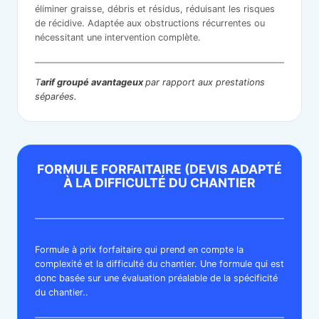
éliminer graisse, débris et résidus, réduisant les risques
de récidive. Adaptée aux obstructions récurrentes ou
nécessitant une intervention complète.
T
arif groupé avantageux
par rapport aux prestations
séparées.
FORMULE FORFAITAIRE
(DEVIS ADAPTÉ
À LA DIFFICULTÉ DU CHANTIER
Formule à prix forfaitaire qui prend en compte la
complexité et la difficulté du chantier. Une formule qui est
donc basée sur une évaluation préalable de la spécificité
du chantier..