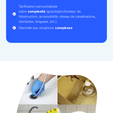
Tarification personnalisée
selon
complexité
(gravité/profondeur de
l’obstruction, accessibilité, réseau de canalisations,
obstacles, longueur, etc.).
Destinée aux situations
complexes